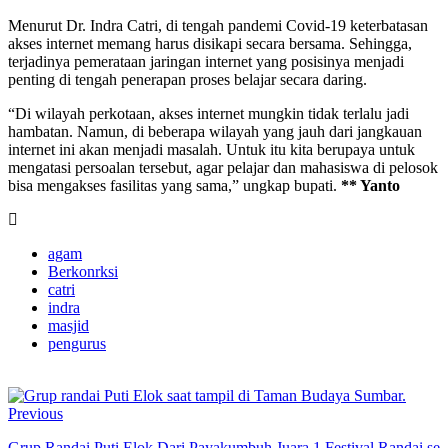
Menurut Dr. Indra Catri, di tengah pandemi Covid-19 keterbatasan
akses internet memang harus disikapi secara bersama. Sehingga,
terjadinya pemerataan jaringan internet yang posisinya menjadi
penting di tengah penerapan proses belajar secara daring.
“Di wilayah perkotaan, akses internet mungkin tidak terlalu jadi
hambatan. Namun, di beberapa wilayah yang jauh dari jangkauan
internet ini akan menjadi masalah. Untuk itu kita berupaya untuk
mengatasi persoalan tersebut, agar pelajar dan mahasiswa di pelosok
bisa mengakses fasilitas yang sama,” ungkap bupati.
** Yanto
agam
Berkonrksi
catri
indra
masjid
pengurus
Previous
Grup Randai Puti Elok Dari Payakumbuh Juara 1 Festival Randai se