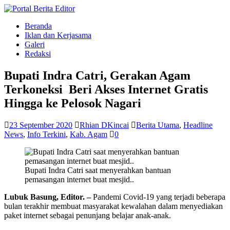
Beranda
Iklan dan Kerjasama
Galeri
Redaksi
Bupati Indra Catri, Gerakan Agam
Terkoneksi Beri Akses Internet Gratis
Hingga ke Pelosok Nagari
23 September 2020
Rhian DKincai
Berita Utama
,
Headline
News
,
Info Terkini
,
Kab. Agam
0
Bupati Indra Catri saat menyerahkan bantuan
pemasangan internet buat mesjid..
Lubuk Basung, Editor. –
Pandemi Covid-19 yang terjadi beberapa
bulan terakhir membuat masyarakat kewalahan dalam menyediakan
paket internet sebagai penunjang belajar anak-anak.