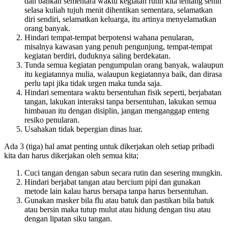
dan bahkan sementara waktu kegiatan rutin kita tentang senin
selasa kuliah tujuh menit dihentikan sementara, selamatkan
diri sendiri, selamatkan keluarga, itu artinya menyelamatkan
orang banyak.
Hindari tempat-tempat berpotensi wahana penularan,
misalnya kawasan yang penuh pengunjung, tempat-tempat
kegiatan berdiri, duduknya saling berdekatan.
Tunda semua kegiatan pengumpulan orang banyak, walaupun
itu kegiatannya mulia, walaupun kegiatannya baik, dan dirasa
perlu tapi jika tidak urgen maka tunda saja.
Hindari sementara waktu bersentuhan fisik seperti, berjabatan
tangan, lakukan interaksi tanpa bersentuhan, lakukan semua
himbauan itu dengan disiplin, jangan menganggap enteng
resiko penularan.
Usahakan tidak bepergian dinas luar.
Ada 3 (tiga) hal amat penting untuk dikerjakan oleh setiap pribadi
kita dan harus dikerjakan oleh semua kita;
Cuci tangan dengan sabun secara rutin dan sesering mungkin.
Hindari berjabat tangan atau bercium pipi dan gunakan
metode lain kalau harus bersapa tanpa harus bersentuhan.
Gunakan masker bila flu atau batuk dan pastikan bila batuk
atau bersin maka tutup mulut atau hidung dengan tisu atau
dengan lipatan siku tangan.