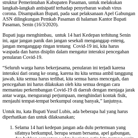
struktur Pemerintahan Kabupaten Pasaman, untuk melakukan
langkah-langkah antisipatif terhadap penyebaran wabah virus
corona. Disampaikan Bupati, pada saat pelaksanaan Apel Gabungan
ASN dilingkungan Pemkab Pasaman di halaman Kantor Bupati
Pasaman, Senin (16/3/2020).
Bupati juga menghimbau, untuk 14 hari Kedepan terhitung Senin
ini, agar jangan panik dan jangan sesekali menganggap enteng,
jangan menganggap ringan tentang Covid-19 ini, kita harus
waspada dan harus disiplin dalam mengatur interaksi pencegahan
penularan Covid-19.
“Seluruh warga harus bekerjasama, penularan ini terjadi karena
interaksi dari orang ke orang, karena itu kita semua ambil tanggung
jawab, kita semua harus terlibat, kita semua harus mencegah, dan
pencegahan ini harus dilakukan oleh kita semua dengan cara
memantau perkembangan Covid-19 di daerah dengan menjaga jarak
antar warga, mengurangi perjumpaan, menghindari kontak fisik,
menjauhi tempat-tempat berkumpul orang banyak,” lanjutnya.
Untuk itu, kata Bupati Yusuf Lubis, ada beberapa hal yang harus
diperhatikan dan untuk dilaksanakan;
Selama 14 hari kedepan jangan ada dulu pertemuan yang
sifatnya berkumpul, berupa senam bersama, apel gabungan,