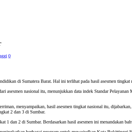
r
nggi
0
idikan di Sumatera Barat. Hal ini terlihat pada hasil asesmen tingkat 
dari asesmen nasional itu, menunjukkan data indek Standar Pelayanan 
riman, menyampaikan, hasil asesmen tingkat nasional itu, dijabarkan,
ngkat 2 dan 3 di Sumbar.
at 1 dan 2 di Sumbar. Berdasarkan hasil asesmen ini menandakan ba
 meningkatkan berbagai program untuk mewujudkan Kota Bukittinggi He