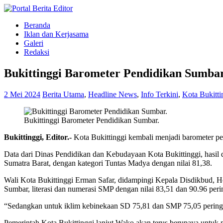
Beranda
Iklan dan Kerjasama
Galeri
Redaksi
Bukittinggi Barometer Pendidikan Sumba
2 Mei 2024
Berita Utama
,
Headline News
,
Info Terkini
,
Kota Bukitti
Bukittinggi Barometer Pendidikan Sumbar.
Bukittinggi, Editor.-
Kota Bukittinggi kembali menjadi barometer pend
Data dari Dinas Pendidikan dan Kebudayaan Kota Bukittinggi, hasil 
Sumatra Barat, dengan kategori Tuntas Madya dengan nilai 81,38.
Wali Kota Bukittinggi Erman Safar, didampingi Kepala Disdikbud, Her
Sumbar, literasi dan numerasi SMP dengan nilai 83,51 dan 90.96 peri
“Sedangkan untuk iklim kebinekaan SD 75,81 dan SMP 75,05 peringk
Pemerintah Kota Bukittinggi lanjut Wako akan terus berupaya untuk