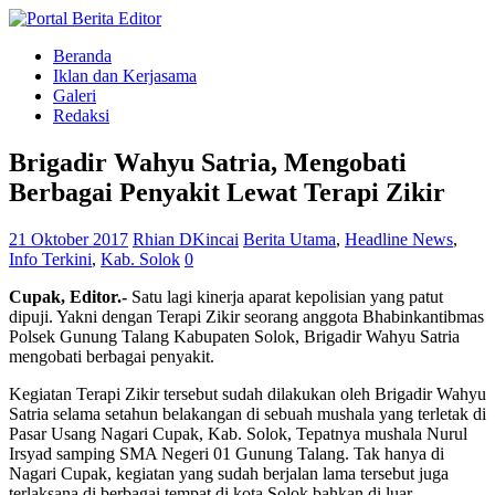
Beranda
Iklan dan Kerjasama
Galeri
Redaksi
Brigadir Wahyu Satria, Mengobati
Berbagai Penyakit Lewat Terapi Zikir
21 Oktober 2017
Rhian DKincai
Berita Utama
,
Headline News
,
Info Terkini
,
Kab. Solok
0
Cupak, Editor.-
Satu lagi kinerja aparat kepolisian yang patut
dipuji. Yakni dengan Terapi Zikir seorang anggota Bhabinkantibmas
Polsek Gunung Talang Kabupaten Solok, Brigadir Wahyu Satria
mengobati berbagai penyakit.
Kegiatan Terapi Zikir tersebut sudah dilakukan oleh Brigadir Wahyu
Satria selama setahun belakangan di sebuah mushala yang terletak di
Pasar Usang Nagari Cupak, Kab. Solok, Tepatnya mushala Nurul
Irsyad samping SMA Negeri 01 Gunung Talang. Tak hanya di
Nagari Cupak, kegiatan yang sudah berjalan lama tersebut juga
terlaksana di berbagai tempat di kota Solok,bahkan di luar