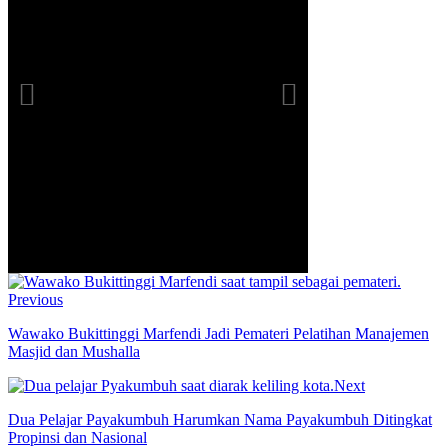
Previous
Wawako Bukittinggi Marfendi Jadi Pemateri Pelatihan Manajemen
Masjid dan Mushalla
Next
Dua Pelajar Payakumbuh Harumkan Nama Payakumbuh Ditingkat
Propinsi dan Nasional