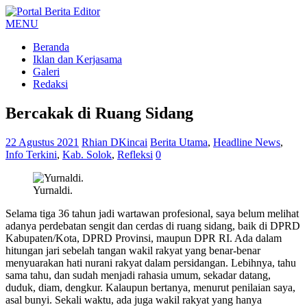
MENU
Beranda
Iklan dan Kerjasama
Galeri
Redaksi
Bercakak di Ruang Sidang
22 Agustus 2021
Rhian DKincai
Berita Utama
,
Headline News
,
Info Terkini
,
Kab. Solok
,
Refleksi
0
Yurnaldi.
Selama tiga 36 tahun jadi wartawan profesional, saya belum melihat
adanya perdebatan sengit dan cerdas di ruang sidang, baik di DPRD
Kabupaten/Kota, DPRD Provinsi, maupun DPR RI. Ada dalam
hitungan jari sebelah tangan wakil rakyat yang benar-benar
menyuarakan hati nurani rakyat dalam persidangan. Lebihnya, tahu
sama tahu, dan sudah menjadi rahasia umum, sekadar datang,
duduk, diam, dengkur. Kalaupun bertanya, menurut penilaian saya,
asal bunyi. Sekali waktu, ada juga wakil rakyat yang hanya