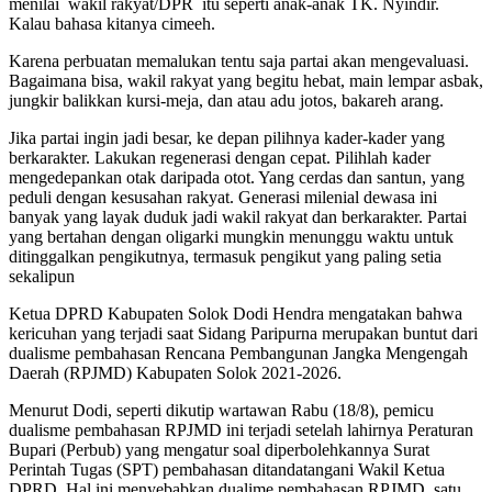
menilai wakil rakyat/DPR itu seperti anak-anak TK. Nyindir.
Kalau bahasa kitanya cimeeh.
Karena perbuatan memalukan tentu saja partai akan mengevaluasi.
Bagaimana bisa, wakil rakyat yang begitu hebat, main lempar asbak,
jungkir balikkan kursi-meja, dan atau adu jotos, bakareh arang.
Jika partai ingin jadi besar, ke depan pilihnya kader-kader yang
berkarakter. Lakukan regenerasi dengan cepat. Pilihlah kader
mengedepankan otak daripada otot. Yang cerdas dan santun, yang
peduli dengan kesusahan rakyat. Generasi milenial dewasa ini
banyak yang layak duduk jadi wakil rakyat dan berkarakter. Partai
yang bertahan dengan oligarki mungkin menunggu waktu untuk
ditinggalkan pengikutnya, termasuk pengikut yang paling setia
sekalipun
Ketua DPRD Kabupaten Solok Dodi Hendra mengatakan bahwa
kericuhan yang terjadi saat Sidang Paripurna merupakan buntut dari
dualisme pembahasan Rencana Pembangunan Jangka Mengengah
Daerah (RPJMD) Kabupaten Solok 2021-2026.
Menurut Dodi, seperti dikutip wartawan Rabu (18/8), pemicu
dualisme pembahasan RPJMD ini terjadi setelah lahirnya Peraturan
Bupari (Perbub) yang mengatur soal diperbolehkannya Surat
Perintah Tugas (SPT) pembahasan ditandatangani Wakil Ketua
DPRD. Hal ini menyebabkan dualime pembahasan RPJMD, satu