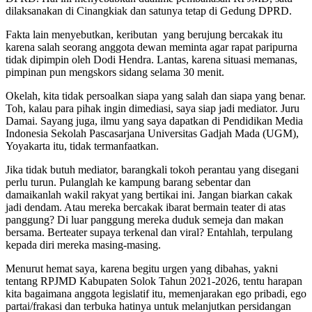
dilaksanakan di Cinangkiak dan satunya tetap di Gedung DPRD.
Fakta lain menyebutkan, keributan yang berujung bercakak itu
karena salah seorang anggota dewan meminta agar rapat paripurna
tidak dipimpin oleh Dodi Hendra. Lantas, karena situasi memanas,
pimpinan pun mengskors sidang selama 30 menit.
Okelah, kita tidak persoalkan siapa yang salah dan siapa yang benar.
Toh, kalau para pihak ingin dimediasi, saya siap jadi mediator. Juru
Damai. Sayang juga, ilmu yang saya dapatkan di Pendidikan Media
Indonesia Sekolah Pascasarjana Universitas Gadjah Mada (UGM),
Yoyakarta itu, tidak termanfaatkan.
Jika tidak butuh mediator, barangkali tokoh perantau yang disegani
perlu turun. Pulanglah ke kampung barang sebentar dan
damaikanlah wakil rakyat yang bertikai ini. Jangan biarkan cakak
jadi dendam. Atau mereka bercakak ibarat bermain teater di atas
panggung? Di luar panggung mereka duduk semeja dan makan
bersama. Berteater supaya terkenal dan viral? Entahlah, terpulang
kepada diri mereka masing-masing.
Menurut hemat saya, karena begitu urgen yang dibahas, yakni
tentang RPJMD Kabupaten Solok Tahun 2021-2026, tentu harapan
kita bagaimana anggota legislatif itu, memenjarakan ego pribadi, ego
partai/frakasi dan terbuka hatinya untuk melanjutkan persidangan