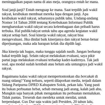
meninggalkan papan nama di atas meja, orangnya entah ke mana.
Soal janji-janji? Entah menguap ke mana. Saat terpilih jadi wakil
rakyat, kesibukan membuat mereka lupa dengan janji. Apa
kesibukan wakil rakyat, seharusnya publik tahu. Undang-undang
Nomor 14 Tahun 2008 tentang Keterbukaan Informasi Publik
mengharuskan wakil rakyat secara kelembagaan dan pribadi harus
terbuka. Hal publik/rakyat untuk tahu apa agenda kegiatan wakil
rakyat setiap hari. Soal kinerja wakil rakyat, rakyat bisa
mengevaluasi. Jika dinilai baik kinerjanya dan rakyat benar-benar
diperjuangan, maka ada harapan kelak dia dipilih lagi.
Jika kinerja tak bagus, maka tunggu sajalah nasib. Jangan berharap
bakal terpilih lagi. Selain rakyat melakukan evaluasi, saya pikir
partai juga melakukan evaluasi terhadap kader-kadernya. Tak jadi
soal, apa modal sudah kembali atau belum ada untungnya jadi wakil
rakyat.
Bagaimana kalau wakil rakyat mempertontonkan dia
bercakak
di
ruang sidang? Yang terbaru, seperti dilaporkan media, terjadi dalam
Sidang Paripurna DPRD Kabupaten Solok, pekan lalu. Yang pasti
itu bukan perbuatan hebat, sebab menang jadi arang, kalah jadi abu.
Mungkin saja banyak pihak mengatakan itu perbuatan memalukan.
Tidak pantas. Terserah dan merdeka untuk menilai, untuk
berpendapat. Gus Dur saja waktu jadi Presiden, 20 tahun lalu,