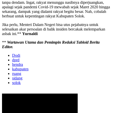
tanpa dendam. Ingat, rakyat menunggu nasibnya diperjuangkan,
apalagi sejak pandemi Covid-19 mewabah sejak Maret 2020 hingga
sekarang, dampak yang dialami rakyat begitu besar. Nah, cobalah
berbuat untuk kepentingan rakyat Kabupaten Solok.
Jika perlu, Menteri Dalam Negeri bisa utus pejabatnya untuk
selesaikan akar persoalan di balik insiden bercakak melemparkan
asbak ini.**
Yurnaldi
**
Wartawan Utama dan
Pemimpin Redaksi
Tabloid Berita
Editor
.
Dodi
dprd
hendra
kabupaten
ruang
sidang
solok