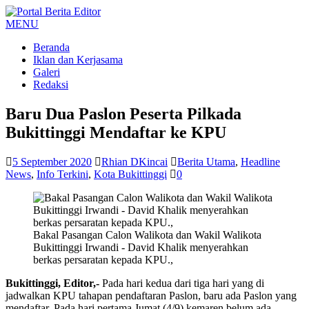
MENU
Beranda
Iklan dan Kerjasama
Galeri
Redaksi
Baru Dua Paslon Peserta Pilkada
Bukittinggi Mendaftar ke KPU
5 September 2020
Rhian DKincai
Berita Utama
,
Headline
News
,
Info Terkini
,
Kota Bukittinggi
0
Bakal Pasangan Calon Walikota dan Wakil Walikota
Bukittinggi Irwandi - David Khalik menyerahkan
berkas persaratan kepada KPU.,
Bukittinggi, Editor,-
Pada hari kedua dari tiga hari yang di
jadwalkan KPU tahapan pendaftaran Paslon, baru ada Paslon yang
mendaftar. Pada hari pertama Jumat,(4/9) kemaren belum ada