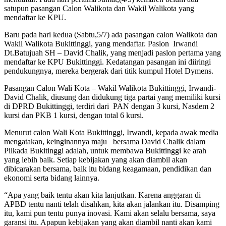
satupun pasangan Calon Walikota dan Wakil Walikota yang
mendaftar ke KPU.
Baru pada hari kedua (Sabtu,5/7) ada pasangan calon Walikota dan
Wakil Walikota Bukittinggi, yang mendaftar. Paslon Irwandi
Dt.Batujuah SH – David Chalik, yang menjadi paslon pertama yang
mendaftar ke KPU Bukittinggi. Kedatangan pasangan ini diiringi
pendukungnya, mereka bergerak dari titik kumpul Hotel Dymens.
Pasangan Calon Wali Kota – Wakil Walikota Bukittinggi, Irwandi-
David Chalik, diusung dan didukung tiga partai yang memiliki kursi
di DPRD Bukittinggi, terdiri dari PAN dengan 3 kursi, Nasdem 2
kursi dan PKB 1 kursi, dengan total 6 kursi.
Menurut calon Wali Kota Bukittinggi, Irwandi, kepada awak media
mengatakan, keinginannya maju bersama David Chalik dalam
Pilkada Bukitinggi adalah, untuk membawa Bukittinggi ke arah
yang lebih baik. Setiap kebijakan yang akan diambil akan
dibicarakan bersama, baik itu bidang keagamaan, pendidikan dan
ekonomi serta bidang lainnya.
“Apa yang baik tentu akan kita lanjutkan. Karena anggaran di
APBD tentu nanti telah disahkan, kita akan jalankan itu. Disamping
itu, kami pun tentu punya inovasi. Kami akan selalu bersama, saya
garansi itu. Apapun kebijakan yang akan diambil nanti akan kami