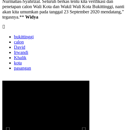
Nurmatias-Syahrizal. Seluruh berkas tentu kita verifikasi dan
penetapan calon Wali Kota dan Wakil Wali Kota Bukittinggi, nanti
akan kita umumkan pada tanggal 23 September 2020 mendatang,”
tegasnya.**
Widya
bukittinggi
calon
David
Irwandi
Khalik
kota
pasangan