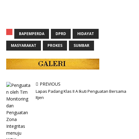
BAPEMPERDA
DPRD
HIDAYAT
MASYARAKAT
PROKES
SUMBAR
PREVIOUS
Lapas Padang Klas II A Ikuti Penguatan Bersama
Itjen