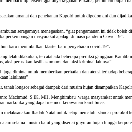
m memback up terselenggaranya kegiatan Pilkada, pemilihan bupati dan 
mbacakan amanat dan penekanan Kapolri untuk dipedomani dan dijadik
n sambutan seragamnya menegaskan, “giat pengamanan ini tidak boleh di
mika perkembangan masyarakat apalagi di masa pandemi Covid 19”.
 tahun baru menimbulkan klaster baru penyebaran covid-19”.
g telah dilakukan, tercatat ada beberapa prediksi gangguan Kamtibmas 
, aksi perusakan fasilitas umum, dan aksi kriminal lainnya”.
lri juga diminta untuk memberikan perhatian dan atensi terhadap beberapa
aan lalulintas”
r, tanah longsor sebagai dampak dari musim hujan disampaikan Kapol
nganro Machmud, S.IK, MH. Menghimbau warga masyarakat untuk meng
unaan narkotika yang dapat memicu kerawanan kamtibmas.
 melaksanakan Ibadah Natal untuk tetap mematuhi standar protokol ke
alam selama musim barat yang disertai guyuran hujan hingga berpoten