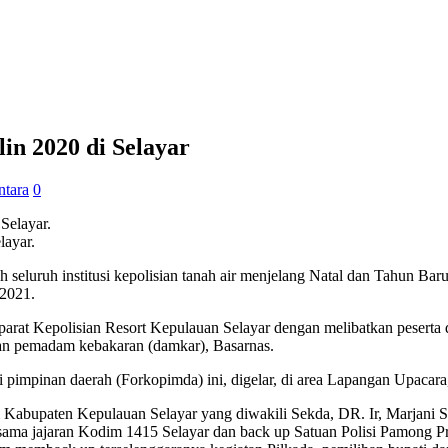
in 2020 di Selayar
ntara
0
layar.
h seluruh institusi kepolisian tanah air menjelang Natal dan Tahun Baru
 2021.
aparat Kepolisian Resort Kepulauan Selayar dengan melibatkan peserta
 dan pemadam kebakaran (damkar), Basarnas.
i pimpinan daerah (Forkopimda) ini, digelar, di area Lapangan Upacara,
abupaten Kepulauan Selayar yang diwakili Sekda, DR. Ir, Marjani Su
sama jajaran Kodim 1415 Selayar dan back up Satuan Polisi Pamong P