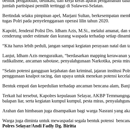
bentuk pengabdian, dedikasi, dan kerja keras aparat pengamanan dala
jumlah partisipasi pemilih tertinggi di Sulawesi-Selatan.
Bertindak selaku pimpinan apel, Marjani Sultan, berkesempatan me
tugas Polri pada penyelenggaraan operasi lilin tahun 2020.
Kapolri, Jenderal Polisi Drs. Idham Azis, M.Si., melalui amanat, da
cenderung under estimate dan kurang waspada terhadap setiap dina
“Kita harus lebih peduli, jangan sampai kegiatan perayaan natal dan
Lanjut, Idham Azis menguraikan, “berdasarkan mapping kerawanan yan
radikalisme, ancaman sabotase, penyalahgunaan Narkotika, pesta miras
“Selain potensi gangguan kejahatan dan kriminal, jajaran institusi Po
penggunaan knalpot racing, dan upaya untuk menekan potensi kecelak
Bentuk empati dan kepedulian terhadap ancaman bencana alam, Banji
Terkait hal tersebut, Kapolres kepulauan Selayar, AKBP Temmang
balapan liar, serta kegiatan kumpul kumpul, pesta miras, penyalahg
Arahan dan himbauan juga disampaikan bagi warga Nasrani yang akan
Warga juga diminta untuk mewaspadai segala bentuk potensi bencana 
Polres Selayar/Andi Fadly Dg. Biritta