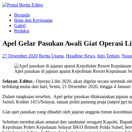
Beranda
Iklan dan Kerjasama
Galeri
Redaksi
Apel Gelar Pasukan Awali Giat Operasi Lil
27 Desember 2020
Berita Utama
,
Headline News
,
Info Terkini
,
Nusa
Apel pasukan di jajaran aparat Kepolisian Resort Kepulauan Se
Selayar, Editor.-
Operasi Lilin 2020, akan digelar secara serentak ole
terhitung mulai dari hari, Senin, 21 Desember 2020, hingga 4 Januari
Dalam rangkaian tersebut, Apel gelar pasukan dilaksanakan jajaran 
Sulsel, Kodim 1415/Selayar, satuan polisi pamong praja (satpol pp)
Giat apel pasukan yang dihadiri oleh jajaran anggota forum koordinas
Sebelum membacakan amanat dan sambutan seragam Kapolri, Bupati K
Kepolisian Polres Kepulauan Selayar BKO Brimob Polda Sulsel, ber