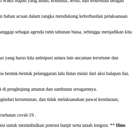
wakil bupati yang aman, kondusif, tertib, dan terkendali dengan
an bahan acuan dalam rangka mendukung keberhasilan pelaksanaan
anggap sebagai agenda rutin tahunan biasa, sehingga menjadikan kita
yang harus kita antisipasi antara lain ancaman terorisme dan
 bentuk-bentuk pelanggaran lalu lintas mulai dari aksi balapan liar,
ri di penghujung amanat dan sambutan seragamnya.
indari kerumunan, dan tidak melaksanakan pawai kendaraan,
sehatan covid-19 .
si untuk menimbulkan potensi banjir serta tanah longsor. **
Hms