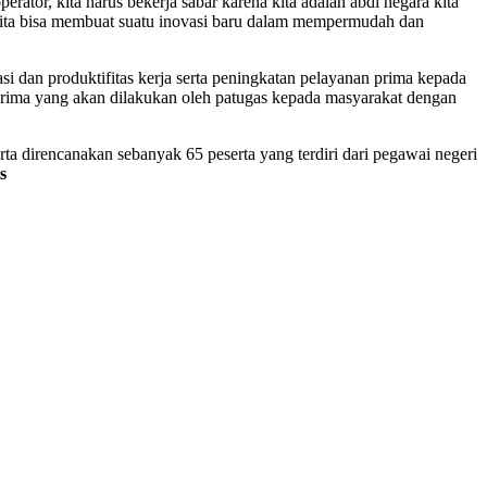
tor, kita harus bekerja sabar karena kita adalah abdi negara kita
kita bisa membuat suatu inovasi baru dalam mempermudah dan
si dan produktifitas kerja serta peningkatan pelayanan prima kepada
a prima yang akan dilakukan oleh patugas kepada masyarakat dengan
ta direncanakan sebanyak 65 peserta yang terdiri dari pegawai negeri
s