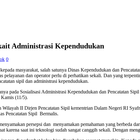
ait Administrasi Kependudukan
lok
0
kepada masyarakat, salah satunya Dinas Kependudukan dan Pencatata
as pelayanan dan operator perlu di perhatikan sekali.
Dan yang terpentin
tatan sipil dan administrasi kependudukan.
nnya pada Sosialisasi Administrasi Kependudukan dan Pencatatan Si
 Kamis (11/5).
n Wilayah II Dirjen Pencatatan Sipil kementrian Dalam Negeri RI Sya
s Pencatatan Sipil Bermalis.
gka menyamakan persepsi dan menyamakan pemahaman yang berbeda dari
saat karena saat ini teknologi sudah sangat canggih sekali. Dengan men