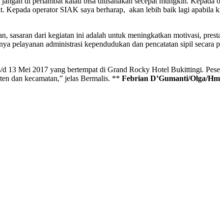
ngan di perlambat kalau bisa diusahakan secepat mungkin. Kepada opera
 Kepada operator SIAK saya berharap, akan lebih baik lagi apabila 
, sasaran dari kegiatan ini adalah untuk meningkatkan motivasi, presta
nanya pelayanan administrasi kependudukan dan pencatatan sipil secar
 s/d 13 Mei 2017 yang bertempat di Grand Rocky Hotel Bukittingi. Peser
aten dan kecamatan,” jelas Bermalis. **
Febrian D’Gumanti/Olga/Hm