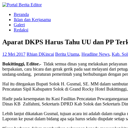
Beranda
Iklan dan Kerjasama
Galeri
Redaksi
Aparat DKPS Harus Tahu UU dan PP Terk
12 Mei 2017
Rhian DKincai
Berita Utama
,
Headline News
,
Kab. So
Bukittinggi, Editor.-
Tidak semua dinas yang melakukan pelayanan 
berpakaian, cara bicara dan gerak gerik pada saat melayani dari petug
undang-undang, peraturan pemerintah yang berhubungan dengan penca
Hal itu ditegaskan Bupati Solok H. Gusmal, SE. MM dalam sambuta
Pencatatan Sipil Kabupaten Solok di Grand Rocky Hotel Bukittinggi,
Hadir pada kesempatan itu Kasi Fasilitas Pencatatan Pewarganegaraa
Dinas KB Zulfahmi, Sekretaris DPRD Kab Solok dan Sekretaris Dina
Lebih lanjut dikatakan Gusmal, tujuan acara ini adalah dalam ran
Laporan ke pusat dalam bidang apa saja harus selalu diupdate setiap 