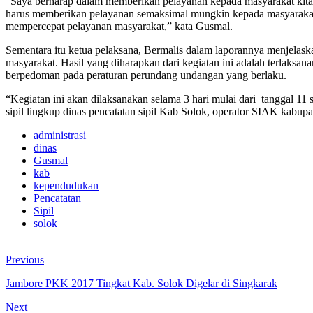
“Saya berharap dalam memberikan pelayanan kepada masyarakat kita ja
harus memberikan pelayanan semaksimal mungkin kepada masyarakat.
mempercepat pelayanan masyarakat,” kata Gusmal.
Sementara itu ketua pelaksana, Bermalis dalam laporannya menjelaskan
masyarakat. Hasil yang diharapkan dari kegiatan ini adalah terlaksa
berpedoman pada peraturan perundang undangan yang berlaku.
“Kegiatan ini akan dilaksanakan selama 3 hari mulai dari tanggal 11
sipil lingkup dinas pencatatan sipil Kab Solok, operator SIAK kabup
administrasi
dinas
Gusmal
kab
kependudukan
Pencatatan
Sipil
solok
Previous
Jambore PKK 2017 Tingkat Kab. Solok Digelar di Singkarak
Next