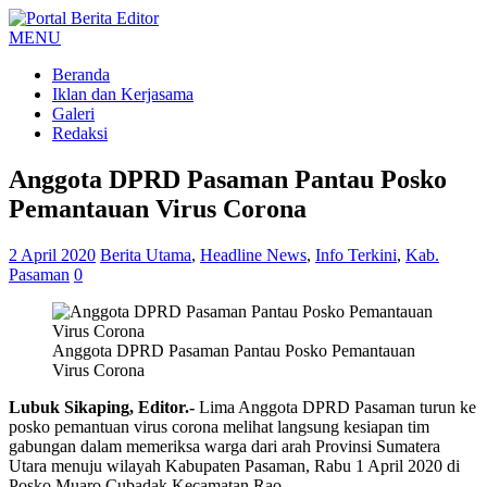
MENU
Beranda
Iklan dan Kerjasama
Galeri
Redaksi
Anggota DPRD Pasaman Pantau Posko
Pemantauan Virus Corona
2 April 2020
Berita Utama
,
Headline News
,
Info Terkini
,
Kab.
Pasaman
0
Anggota DPRD Pasaman Pantau Posko Pemantauan
Virus Corona
Lubuk Sikaping, Editor.-
Lima Anggota DPRD Pasaman turun ke
posko pemantuan virus corona melihat langsung kesiapan tim
gabungan dalam memeriksa warga dari arah Provinsi Sumatera
Utara menuju wilayah Kabupaten Pasaman, Rabu 1 April 2020 di
Posko Muaro Cubadak Kecamatan Rao.