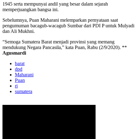
1945 serta mempunyai andil yang besar dalam sejarah
memperjuangkan bangsa ini.
Sebelumnya, Puan Maharani melemparkan pernyataan saat
pengumuman bacagub-wacagub Sumbar dari PDI P untuk Mulyadi
dan Ali Mukhni.
“Semoga Sumatera Barat menjadi provinsi yang memang
mendukung Negara Pancasila,” kata Puan, Rabu (2/9/2020). **
Agusmardi
barat
dpd
Maharani
Puan
ri
sumatera