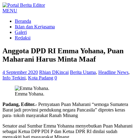
MENU
Beranda
Iklan dan Kerjasama
Galeri
Redaksi
Anggota DPD RI Emma Yohana, Puan
Maharani Harus Minta Maaf
4 September 2020
Rhian DKincai
Berita Utama
,
Headline News
,
Info Terkini
,
Kota Padang
0
Emma Yohana.
Padang, Editor.-
Pernyataan Puan Maharani “semoga Sumatera
Barat jadi provinsi pendukung negara Pancasila” diprotes keras
para- tokoh masyarakat Ranah Minang
Senator asal Sumbar Emma Yohanna menyebutkan Puan Maharani
sebagai Ketua DPP PDI P dan Ketua DPR RI dinilai sudah
menyakiti hati masyarakat Minang.