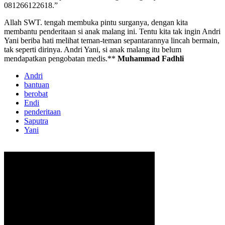
081266122618.”
Allah SWT. tengah membuka pintu surganya, dengan kita
membantu penderitaan si anak malang ini. Tentu kita tak ingin Andri
Yani beriba hati melihat teman-teman sepantarannya lincah bermain,
tak seperti dirinya. Andri Yani, si anak malang itu belum
mendapatkan pengobatan medis.**
Muhammad Fadhli
Andri
bantuan
berobat
Endi
penderitaan
Saputra
Yani