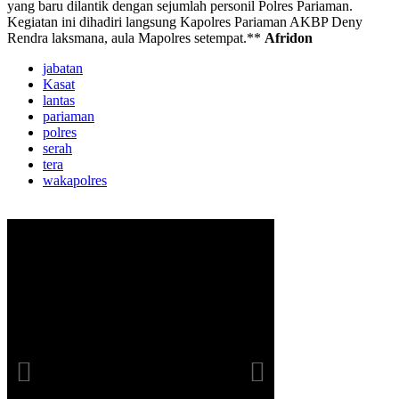
yang baru dilantik dengan sejumlah personil Polres Pariaman.
Kegiatan ini dihadiri langsung Kapolres Pariaman AKBP Deny
Rendra laksmana, aula Mapolres setempat.**
Afridon
jabatan
Kasat
lantas
pariaman
polres
serah
tera
wakapolres