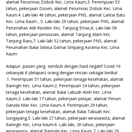
alamat Perumnas Dobok Kec. Lima Kaum,3. Perempuan 53
tahun, pekerjaan Dosen, alamat Perumnas Dobok Kec. Lima
Kaum.4. Laki-laki 46 tahun, pekerjaan PNS, alamat Lantai Batu
Kec. Lima Kaum , 5. Laki-laki 29 tahun, pekerjaan PNS, alamat
Perumahan Aldi Residen Kec. Tanjung Emas,6. Laki-laki 58
tahun, pekerjaan pensiunan, alamat Tanjung Alam Kec.
Tanjung Baru,7. Laki-laki 52 tahun, pekerjaan PNS, alamat
Perumahan Balai Selasa Damai Simpang Asrama Kec. Lima
Kaum
Adapun pasien yang sembuh dengan hasil negatif Covid-19
sebanyak 8 (delapan) orang dengan rincian sebagai berikut
:1. Perempuan 51 tahun, pekerjaan tenaga kesehatan, alamat
Baringin Kec. Lima Kaum.2. Perempuan 24 tahun, pekerjaan
tenaga kesehatan, alamat Balai Labuah Ateh Kec. Lima
Kaum,3. Laki-laki 17 tahun, pekerjaan pelajar, alamat Perum
Garuda Mas Kec. Lima Kaum,4. Perempuan 29 tahun,
pekerjaan tenaga kesehatan, alamat Balai Tabuah Kec.
Sungayang,5. Laki-laki 27 tahun, pekerjaan wiraswasta, alamat
Baringin Kec. Lima Kaum.6. Laki-laki, 26 tahun, pekerjaan
wiraswasta, alamat Baringin Kec. Lima Kaum,7. Laki-laki 29