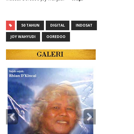
50 TAHUN
DIGITAL
INDOSAT
JOY WAHYUDI
OOREDOO