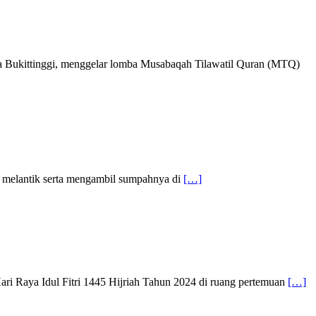
a Bukittinggi, menggelar lomba Musabaqah Tilawatil Quran (MTQ)
n melantik serta mengambil sumpahnya di
[…]
 Raya Idul Fitri 1445 Hijriah Tahun 2024 di ruang pertemuan
[…]