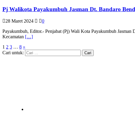
Pj Walikota Payakumbuh Jasman Dt. Bandaro Ben
28 Maret 2024
0
Payakumbuh, Editor.- Penjabat (Pj) Wali Kota Payakumbuh Jasman 
Kecamatan
[…]
1
2
3
…
8
»
Cari untuk: