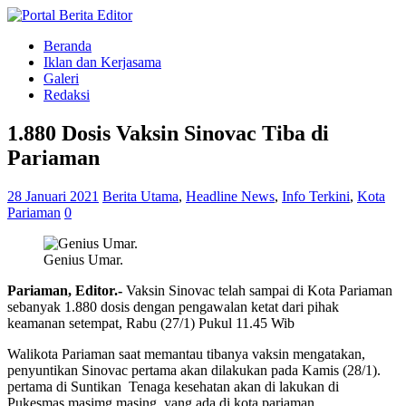
Beranda
Iklan dan Kerjasama
Galeri
Redaksi
1.880 Dosis Vaksin Sinovac Tiba di
Pariaman
28 Januari 2021
Berita Utama
,
Headline News
,
Info Terkini
,
Kota
Pariaman
0
Genius Umar.
Pariaman, Editor.-
Vaksin Sinovac telah sampai di Kota Pariaman
sebanyak 1.880 dosis dengan pengawalan ketat dari pihak
keamanan setempat, Rabu (27/1) Pukul 11.45 Wib
Walikota Pariaman saat memantau tibanya vaksin mengatakan,
penyuntikan Sinovac pertama akan dilakukan pada Kamis (28/1).
pertama di Suntikan Tenaga kesehatan akan di lakukan di
Pukesmas masimg masing yang ada di kota pariaman