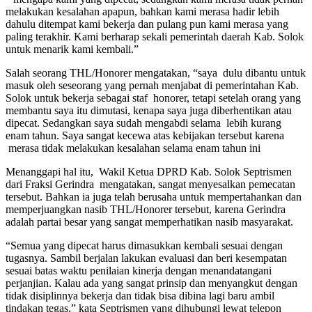
melakukan kesalahan apapun, bahkan kami merasa hadir lebih
dahulu ditempat kami bekerja dan pulang pun kami merasa yang
paling terakhir. Kami berharap sekali pemerintah daerah Kab. Solok
untuk menarik kami kembali.”
Salah seorang THL/Honorer mengatakan, “saya dulu dibantu untuk
masuk oleh seseorang yang pernah menjabat di pemerintahan Kab.
Solok untuk bekerja sebagai staf honorer, tetapi setelah orang yang
membantu saya itu dimutasi, kenapa saya juga diberhentikan atau
dipecat. Sedangkan saya sudah mengabdi selama lebih kurang
enam tahun. Saya sangat kecewa atas kebijakan tersebut karena
merasa tidak melakukan kesalahan selama enam tahun ini
Menanggapi hal itu, Wakil Ketua DPRD Kab. Solok Septrismen
dari Fraksi Gerindra mengatakan, sangat menyesalkan pemecatan
tersebut. Bahkan ia juga telah berusaha untuk mempertahankan dan
memperjuangkan nasib THL/Honorer tersebut, karena Gerindra
adalah partai besar yang sangat memperhatikan nasib masyarakat.
“Semua yang dipecat harus dimasukkan kembali sesuai dengan
tugasnya. Sambil berjalan lakukan evaluasi dan beri kesempatan
sesuai batas waktu penilaian kinerja dengan menandatangani
perjanjian. Kalau ada yang sangat prinsip dan menyangkut dengan
tidak disiplinnya bekerja dan tidak bisa dibina lagi baru ambil
tindakan tegas,” kata Septrismen yang dihubungi lewat telepon