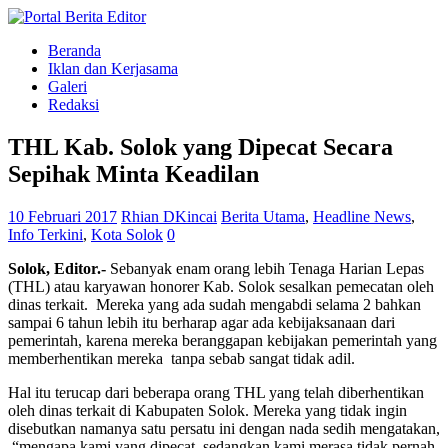
Beranda
Iklan dan Kerjasama
Galeri
Redaksi
THL Kab. Solok yang Dipecat Secara
Sepihak Minta Keadilan
10 Februari 2017
Rhian DKincai
Berita Utama
,
Headline News
,
Info Terkini
,
Kota Solok
0
Solok, Editor.-
Sebanyak enam orang lebih Tenaga Harian Lepas
(THL) atau karyawan honorer Kab. Solok sesalkan pemecatan oleh
dinas terkait. Mereka yang ada sudah mengabdi selama 2 bahkan
sampai 6 tahun lebih itu berharap agar ada kebijaksanaan dari
pemerintah, karena mereka beranggapan kebijakan pemerintah yang
memberhentikan mereka tanpa sebab sangat tidak adil.
Hal itu terucap dari beberapa orang THL yang telah diberhentikan
oleh dinas terkait di Kabupaten Solok. Mereka yang tidak ingin
disebutkan namanya satu persatu ini dengan nada sedih mengatakan,
“mengapa kami yang dipecat, sedangkan kami merasa tidak pernah