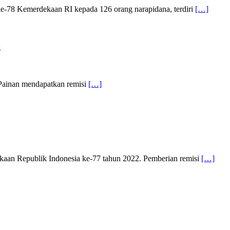
ke-78 Kemerdekaan RI kepada 126 orang narapidana, terdiri
[…]
i
 Painan mendapatkan remisi
[…]
aan Republik Indonesia ke-77 tahun 2022. Pem­berian remisi
[…]