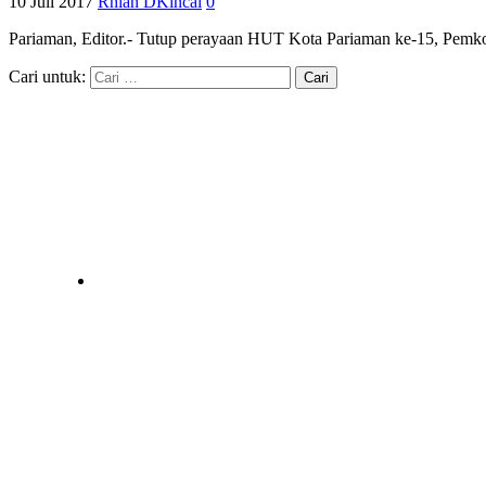
10 Juli 2017
Rhian DKincai
0
Pariaman, Editor.- Tutup perayaan HUT Kota Pariaman ke-15, Pemk
Cari untuk: