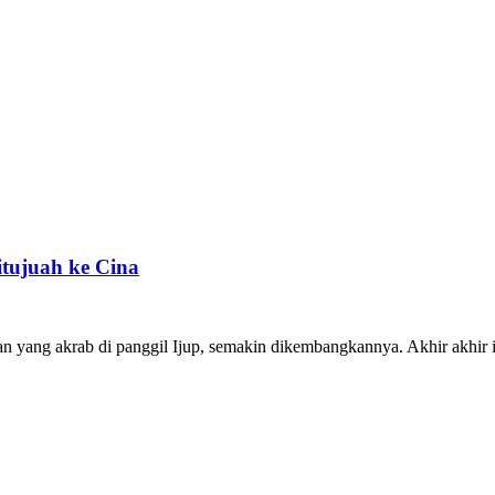
itujuah ke Cina
man yang akrab di panggil Ijup, semakin dikembangkannya. Akhir akhir 