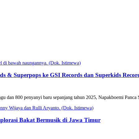
s & Superpops ke GSI Records dan Superkids Recor
000 lagu dan 800 penyanyi baru sepanjang tahun 2025, Napakboemi P
splorasi Bakat Bermusik di Jawa Timur