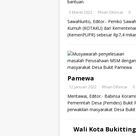
5 Maret 2022
Rhian DKincai
0
Sawahlunto, Editor.- Pemko Sawa
Kumuh (KOTAKU) dari Kementeria
(KemenPUPR) sebesar Rp7,4 milia
Pamewa
12 Januari 2022
Rhian DKincai
0
Mentawai, Editor.- Babinsa Korami
Pemerintah Desa (Pemdes) Bukit
perwakilan masyarakat Desa Buki
Wali Kota Bukittin