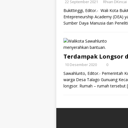
22 September 2021
Rhian DKincai
Bukittinggi, Editor.- Wali Kota Buk
Entepreneurship Academy (DEA) y
Sumber Daya Manusia dan Penelit
Terdampak Longsor d
10 Desember 2020
0
Sawahlunto, Editor.- Pemerintah 
warga Desa Talago Gunuang Keca
longsor. Rumah – rumah tersebut