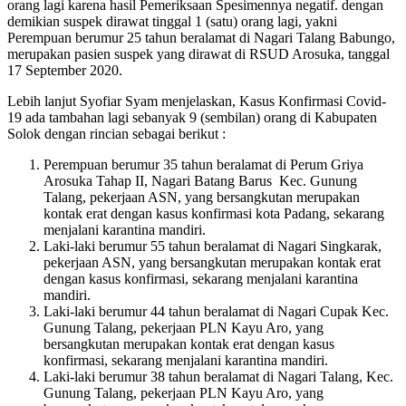
orang lagi karena hasil Pemeriksaan Spesimennya negatif. dengan
demikian suspek dirawat tinggal 1 (satu) orang lagi, yakni
Perempuan berumur 25 tahun beralamat di Nagari Talang Babungo,
merupakan pasien suspek yang dirawat di RSUD Arosuka, tanggal
17 September 2020.
Lebih lanjut Syofiar Syam menjelaskan, Kasus Konfirmasi Covid-
19 ada tambahan lagi sebanyak 9 (sembilan) orang di Kabupaten
Solok dengan rincian sebagai berikut :
Perempuan berumur 35 tahun beralamat di Perum Griya
Arosuka Tahap II, Nagari Batang Barus Kec. Gunung
Talang, pekerjaan ASN, yang bersangkutan merupakan
kontak erat dengan kasus konfirmasi kota Padang, sekarang
menjalani karantina mandiri.
Laki-laki berumur 55 tahun beralamat di Nagari Singkarak,
pekerjaan ASN, yang bersangkutan merupakan kontak erat
dengan kasus konfirmasi, sekarang menjalani karantina
mandiri.
Laki-laki berumur 44 tahun beralamat di Nagari Cupak Kec.
Gunung Talang, pekerjaan PLN Kayu Aro, yang
bersangkutan merupakan kontak erat dengan kasus
konfirmasi, sekarang menjalani karantina mandiri.
Laki-laki berumur 38 tahun beralamat di Nagari Talang, Kec.
Gunung Talang, pekerjaan PLN Kayu Aro, yang