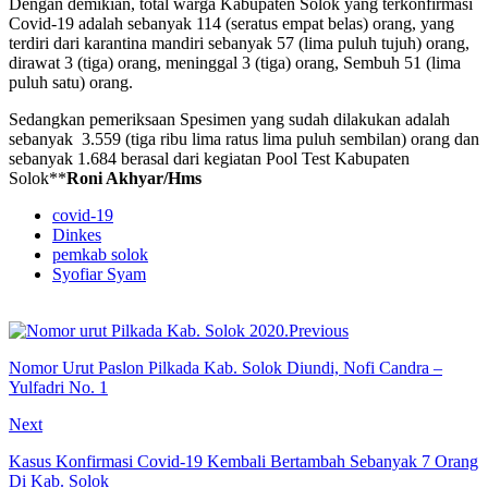
Dengan demikian, total warga Kabupaten Solok yang terkonfirmasi
Covid-19 adalah sebanyak 114 (seratus empat belas) orang, yang
terdiri dari karantina mandiri sebanyak 57 (lima puluh tujuh) orang,
dirawat 3 (tiga) orang, meninggal 3 (tiga) orang, Sembuh 51 (lima
puluh satu) orang.
Sedangkan pemeriksaan Spesimen yang sudah dilakukan adalah
sebanyak 3.559 (tiga ribu lima ratus lima puluh sembilan) orang dan
sebanyak 1.684 berasal dari kegiatan Pool Test Kabupaten
Solok**
Roni Akhyar/Hms
covid-19
Dinkes
pemkab solok
Syofiar Syam
Previous
Nomor Urut Paslon Pilkada Kab. Solok Diundi, Nofi Candra –
Yulfadri No. 1
Next
Kasus Konfirmasi Covid-19 Kembali Bertambah Sebanyak 7 Orang
Di Kab. Solok