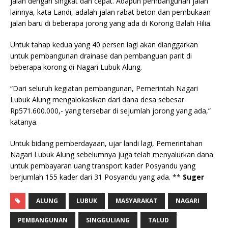
jalan dengan singkat dan cepat. Adapun pembangunan jalan
lainnya, kata Landi, adalah jalan rabat beton dan pembukaan
jalan baru di beberapa jorong yang ada di Korong Balah Hilia.
Untuk tahap kedua yang 40 persen lagi akan dianggarkan
untuk pembangunan drainase dan pembanguan parit di
beberapa korong di Nagari Lubuk Alung.
“Dari seluruh kegiatan pembangunan, Pemerintah Nagari
Lubuk Alung mengalokasikan dari dana desa sebesar
Rp571.600.000,- yang tersebar di sejumlah jorong yang ada,”
katanya.
Untuk bidang pemberdayaan, ujar landi lagi, Pemerintahan
Nagari Lubuk Alung sebelumnya juga telah menyalurkan dana
untuk pembayaran uang transport kader Posyandu yang
berjumlah 155 kader dari 31 Posyandu yang ada. **
Suger
ALUNG
LUBUK
MASYARAKAT
NAGARI
PEMBANGUNAN
SINGGULIANG
TALUD