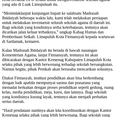
yang ada di Luak Limopuluah itu.
“Menindaklanjuti kunjungan bupati ke salahsatu Madrasah
Ibtidaiyah beberapa waktu lalu, kami telah melakukan persiapan
untuk melakukan inventarisir seluruh sekolah agama di daerah ini.
Bagi sekolah yang kondisinya serba keterbatasan, tentunya akan
dicarikan jalan keluar terbaiknya,” ungkap Kabag Humas dan
Pemberitaan Setkab. Limapuluh Kota Firmansyah kepada wartawan
di Sarilamak, kemaren.
Kalau Madrasah Ibtidaiyah itu berada di bawah nauangan
Kementerian Agama, lanjut Firmansyah, tentunya ini akan
dibicarakan dengan Kantor Kemenag Kabupaten Limapuluh Kota
selaku pihak yang lebih berwenang terhadap sekolah bersangkutan.
Namun begitu, pihak Pemkab akan berusaha mencarikan solusinya.
Diakui Firmasyah, institusi pendidikan akan bisa berkembang
dengan baik apabila mempunyai sarana dan prasarana yang
memadai berkaitan dengan proses pendidikan seperti gedung, ruang
kelas, media pendidikan, meja, kursi, dan lainnya. Bagi sekolah
yang kondisinya kurang layak, tentunya akan menjadi perhatian
serius daerah.
“Hasil pendataan nantinya akan kita koordinasikan dengan Kantor
Kemenag selaku pihak yang lebih berwenang. Bagi sekolah yang