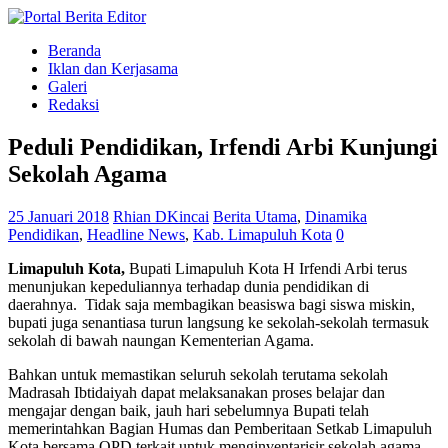
Beranda
Iklan dan Kerjasama
Galeri
Redaksi
Peduli Pendidikan, Irfendi Arbi Kunjungi
Sekolah Agama
25 Januari 2018
Rhian DKincai
Berita Utama
,
Dinamika
Pendidikan
,
Headline News
,
Kab. Limapuluh Kota
0
Limapuluh Kota,
Bupati Limapuluh Kota H Irfendi Arbi terus
menunjukan kepeduliannya terhadap dunia pendidikan di
daerahnya. Tidak saja membagikan beasiswa bagi siswa miskin,
bupati juga senantiasa turun langsung ke sekolah-sekolah termasuk
sekolah di bawah naungan Kementerian Agama.
Bahkan untuk memastikan seluruh sekolah terutama sekolah
Madrasah Ibtidaiyah dapat melaksanakan proses belajar dan
mengajar dengan baik, jauh hari sebelumnya Bupati telah
memerintahkan Bagian Humas dan Pemberitaan Setkab Limapuluh
Kota bersama OPD terkait untuk menginventarisir sekolah agama