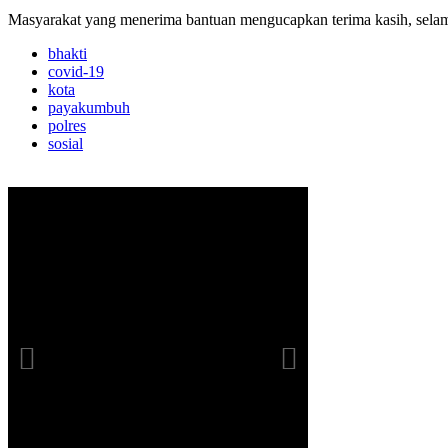
Masyarakat yang menerima bantuan mengucapkan terima kasih, selam
bhakti
covid-19
kota
payakumbuh
polres
sosial