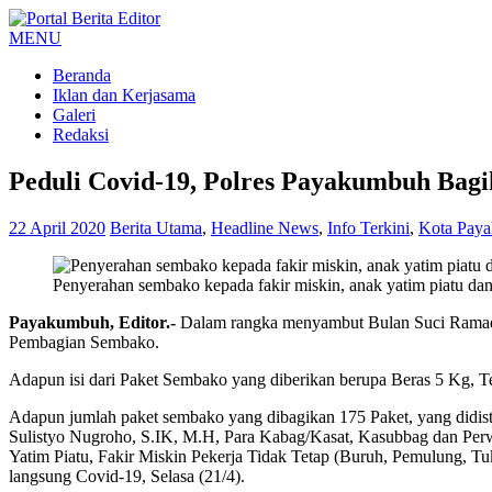
MENU
Beranda
Iklan dan Kerjasama
Galeri
Redaksi
Peduli Covid-19, Polres Payakumbuh Bag
22 April 2020
Berita Utama
,
Headline News
,
Info Terkini
,
Kota Pay
Penyerahan sembako kepada fakir miskin, anak yatim piatu dan
Payakumbuh, Editor.-
Dalam rangka menyambut Bulan Suci Ramadh
Pembagian Sembako.
Adapun isi dari Paket Sembako yang diberikan berupa Beras 5 Kg, Te
Adapun jumlah paket sembako yang dibagikan 175 Paket, yang did
Sulistyo Nugroho, S.IK, M.H, Para Kabag/Kasat, Kasubbag dan Perw
Yatim Piatu, Fakir Miskin Pekerja Tidak Tetap (Buruh, Pemulung
langsung Covid-19, Selasa (21/4).