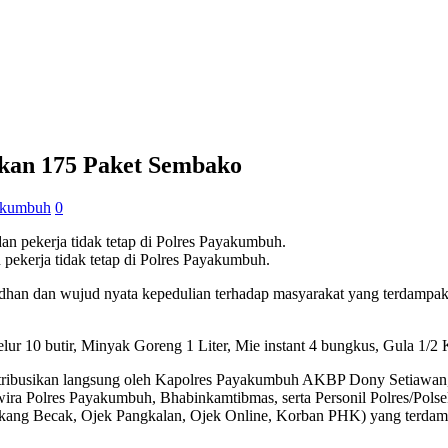
ikan 175 Paket Sembako
akumbuh
0
 pekerja tidak tetap di Polres Payakumbuh.
an dan wujud nyata kepedulian terhadap masyarakat yang terdampak 
lur 10 butir, Minyak Goreng 1 Liter, Mie instant 4 bungkus, Gula 1/2
istribusikan langsung oleh Kapolres Payakumbuh AKBP Dony Setiaw
ira Polres Payakumbuh, Bhabinkamtibmas, serta Personil Polres/Pols
, Tukang Becak, Ojek Pangkalan, Ojek Online, Korban PHK) yang te