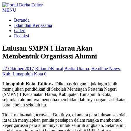
MENU
Beranda
Iklan dan Kerjasama
Galeri
Redaksi
Lulusan SMPN 1 Harau Akan
Membentuk Organisasi Alumni
27 Oktober 2017
Rhian DKincai
Berita Utama
,
Headline News
,
Kab. Limapuluh Kota
0
Limapuluh Kota, Editor.-
Dikemas dengan tajuk ingin lebih
memajukan pendidikan di Sekolah Menengah Pertama Negeri
(SMPN) 1 Kecamatan Harau, Kabupaten Limapuluh Kota,
sejumlah alumninya mencoba membidani lahirnya organisasi ikatan
para jebolan sekolah itu.
Tidak main-main, ternyata. Buktinya, di antara para lulusan sekolah
itu telah menyiapkan panitia persiapan dalam rangka membentuk
kepengurusan para alumninya, untuk seluruh angkatan. Selama ini,
wadah para lulusan ini belum pernah ada di SMPN 1 Harau.