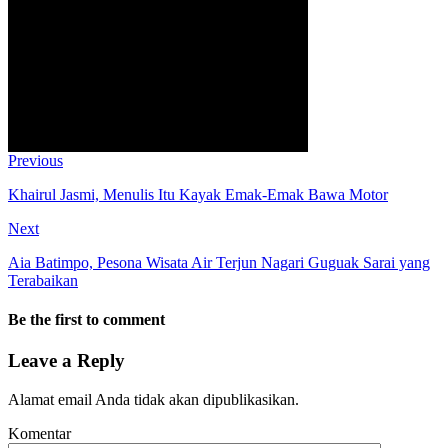
Previous
Khairul Jasmi, Menulis Itu Kayak Emak-Emak Bawa Motor
Next
Aia Batimpo, Pesona Wisata Air Terjun Nagari Guguak Sarai yang
Terabaikan
Be the first to comment
Leave a Reply
Alamat email Anda tidak akan dipublikasikan.
Komentar