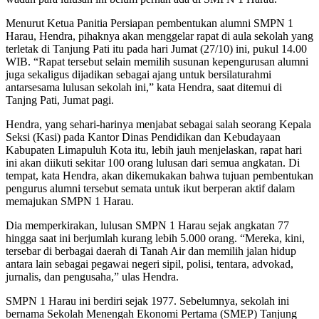
Menurut Ketua Panitia Persiapan pembentukan alumni SMPN 1
Harau, Hendra, pihaknya akan menggelar rapat di aula sekolah yang
terletak di Tanjung Pati itu pada hari Jumat (27/10) ini, pukul 14.00
WIB. “Rapat tersebut selain memilih susunan kepengurusan alumni
juga sekaligus dijadikan sebagai ajang untuk bersilaturahmi
antarsesama lulusan sekolah ini,” kata Hendra, saat ditemui di
Tanjng Pati, Jumat pagi.
Hendra, yang sehari-harinya menjabat sebagai salah seorang Kepala
Seksi (Kasi) pada Kantor Dinas Pendidikan dan Kebudayaan
Kabupaten Limapuluh Kota itu, lebih jauh menjelaskan, rapat hari
ini akan diikuti sekitar 100 orang lulusan dari semua angkatan. Di
tempat, kata Hendra, akan dikemukakan bahwa tujuan pembentukan
pengurus alumni tersebut semata untuk ikut berperan aktif dalam
memajukan SMPN 1 Harau.
Dia memperkirakan, lulusan SMPN 1 Harau sejak angkatan 77
hingga saat ini berjumlah kurang lebih 5.000 orang. “Mereka, kini,
tersebar di berbagai daerah di Tanah Air dan memilih jalan hidup
antara lain sebagai pegawai negeri sipil, polisi, tentara, advokad,
jurnalis, dan pengusaha,” ulas Hendra.
SMPN 1 Harau ini berdiri sejak 1977. Sebelumnya, sekolah ini
bernama Sekolah Menengah Ekonomi Pertama (SMEP) Tanjung