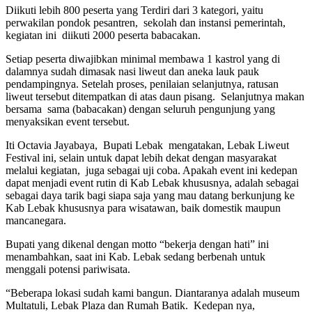
Diikuti lebih 800 peserta yang Terdiri dari 3 kategori, yaitu
perwakilan pondok pesantren, sekolah dan instansi pemerintah,
kegiatan ini diikuti 2000 peserta babacakan.
Setiap peserta diwajibkan minimal membawa 1 kastrol yang di
dalamnya sudah dimasak nasi liweut dan aneka lauk pauk
pendampingnya. Setelah proses, penilaian selanjutnya, ratusan
liweut tersebut ditempatkan di atas daun pisang. Selanjutnya makan
bersama sama (babacakan) dengan seluruh pengunjung yang
menyaksikan event tersebut.
Iti Octavia Jayabaya, Bupati Lebak mengatakan, Lebak Liweut
Festival ini, selain untuk dapat lebih dekat dengan masyarakat
melalui kegiatan, juga sebagai uji coba. Apakah event ini kedepan
dapat menjadi event rutin di Kab Lebak khususnya, adalah sebagai
sebagai daya tarik bagi siapa saja yang mau datang berkunjung ke
Kab Lebak khususnya para wisatawan, baik domestik maupun
mancanegara.
Bupati yang dikenal dengan motto “bekerja dengan hati” ini
menambahkan, saat ini Kab. Lebak sedang berbenah untuk
menggali potensi pariwisata.
“Beberapa lokasi sudah kami bangun. Diantaranya adalah museum
Multatuli, Lebak Plaza dan Rumah Batik. Kedepan nya,