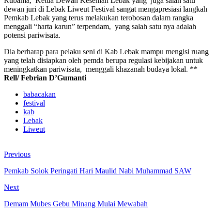
Rubama, Ketua Dewan Kesenian Lebak yang juga salah satu
dewan juri di Lebak Liweut Festival sangat mengapresiasi langkah
Pemkab Lebak yang terus melakukan terobosan dalam rangka
menggali “harta karun” terpendam, yang salah satu nya adalah
potensi pariwisata.
Dia berharap para pelaku seni di Kab Lebak mampu mengisi ruang
yang telah disiapkan oleh pemda berupa regulasi kebijakan untuk
meningkatkan pariwisata, menggali khazanah budaya lokal. **
Rell/ Febrian D’Gumanti
babacakan
festival
kab
Lebak
Liweut
Previous
Pemkab Solok Peringati Hari Maulid Nabi Muhammad SAW
Next
Demam Mubes Gebu Minang Mulai Mewabah