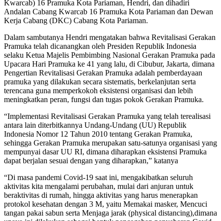
Kwarcab) 16 Pramuka Kota Pariaman, Hendri, dan dihadiri
Andalan Cabang Kwarcab 16 Pramuka Kota Pariaman dan Dewan
Kerja Cabang (DKC) Cabang Kota Pariaman.
Dalam sambutanya Hendri mengatakan bahwa Revitalisasi Gerakan
Pramuka telah dicanangkan oleh Presiden Republik Indonesia
selaku Ketua Majelis Pembimbing Nasional Gerakan Pramuka pada
Upacara Hari Pramuka ke 41 yang lalu, di Cibubur, Jakarta, dimana
Pengertian Revitalisasi Gerakan Pramuka adalah pemberdayaan
pramuka yang dilakukan secara sistematis, berkelanjutan serta
terencana guna memperkokoh eksistensi organisasi dan lebih
meningkatkan peran, fungsi dan tugas pokok Gerakan Pramuka.
“Implementasi Revitalisasi Gerakan Pramuka yang telah terealisasi
antara lain diterbitkannya Undang-Undang (UU) Republik
Indonesia Nomor 12 Tahun 2010 tentang Gerakan Pramuka,
sehingga Gerakan Pramuka merupakan satu-satunya organisasi yang
mempunyai dasar UU RI, dimana diharapkan eksistensi Pramuka
dapat berjalan sesuai dengan yang diharapkan,” katanya
“Di masa pandemi Covid-19 saat ini, mengakibatkan seluruh
aktivitas kita mengalami perubahan, mulai dari anjuran untuk
beraktivitas di rumah, hingga aktivitas yang harus menerapkan
protokol kesehatan dengan 3 M, yaitu Memakai masker, Mencuci
tangan pakai sabun serta Menjaga jarak (physical distancing),dimana