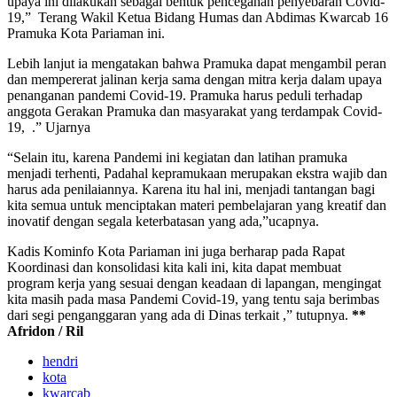
upaya ini dilakukan sebagai bentuk pencegahan penyebaran Covid-
19,” Terang Wakil Ketua Bidang Humas dan Abdimas Kwarcab 16
Pramuka Kota Pariaman ini.
Lebih lanjut ia mengatakan bahwa Pramuka dapat mengambil peran
dan mempererat jalinan kerja sama dengan mitra kerja dalam upaya
penanganan pandemi Covid-19. Pramuka harus peduli terhadap
anggota Gerakan Pramuka dan masyarakat yang terdampak Covid-
19, .” Ujarnya
“Selain itu, karena Pandemi ini kegiatan dan latihan pramuka
menjadi terhenti, Padahal kepramukaan merupakan ekstra wajib dan
harus ada penilaiannya. Karena itu hal ini, menjadi tantangan bagi
kita semua untuk menciptakan materi pembelajaran yang kreatif dan
inovatif dengan segala keterbatasan yang ada,”ucapnya.
Kadis Kominfo Kota Pariaman ini juga berharap pada Rapat
Koordinasi dan konsolidasi kita kali ini, kita dapat membuat
program kerja yang sesuai dengan keadaan di lapangan, mengingat
kita masih pada masa Pandemi Covid-19, yang tentu saja berimbas
dari segi penganggaran yang ada di Dinas terkait ,” tutupnya.
**
Afridon / Ril
hendri
kota
kwarcab