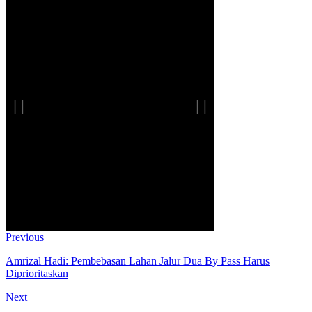
Previous
Amrizal Hadi: Pembebasan Lahan Jalur Dua By Pass Harus
Diprioritaskan
Next