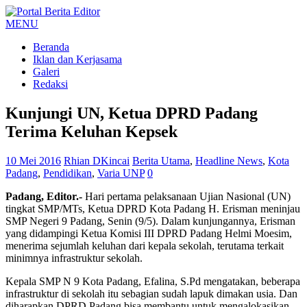
MENU
Beranda
Iklan dan Kerjasama
Galeri
Redaksi
Kunjungi UN, Ketua DPRD Padang
Terima Keluhan Kepsek
10 Mei 2016
Rhian DKincai
Berita Utama
,
Headline News
,
Kota
Padang
,
Pendidikan
,
Varia UNP
0
Padang, Editor.-
Hari pertama pelaksanaan Ujian Nasional (UN)
tingkat SMP/MTs, Ketua DPRD Kota Padang H. Erisman meninjau
SMP Negeri 9 Padang, Senin (9/5). Dalam kunjungannya, Erisman
yang didampingi Ketua Komisi III DPRD Padang Helmi Moesim,
menerima sejumlah keluhan dari kepala sekolah, terutama terkait
minimnya infrastruktur sekolah.
Kepala SMP N 9 Kota Padang, Efalina, S.Pd mengatakan, beberapa
infrastruktur di sekolah itu sebagian sudah lapuk dimakan usia. Dan
diharapkan DPRD Padang bisa membantu untuk mengalokasikan