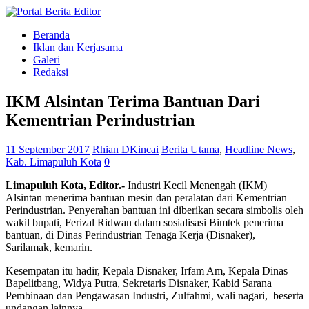
Beranda
Iklan dan Kerjasama
Galeri
Redaksi
IKM Alsintan Terima Bantuan Dari
Kementrian Perindustrian
11 September 2017
Rhian DKincai
Berita Utama
,
Headline News
,
Kab. Limapuluh Kota
0
Limapuluh Kota
, Editor.-
Industri Kecil Menengah (IKM)
Alsintan menerima bantuan mesin dan peralatan dari Kementrian
Perindustrian. Penyerahan bantuan ini diberikan secara simbolis oleh
wakil bupati, Ferizal Ridwan dalam sosialisasi Bimtek penerima
bantuan, di Dinas Perindustrian Tenaga Kerja (Disnaker),
Sarilamak, kemarin.
Kesempatan itu hadir, Kepala Disnaker, Irfam Am, Kepala Dinas
Bapelitbang, Widya Putra, Sekretaris Disnaker, Kabid Sarana
Pembinaan dan Pengawasan Industri, Zulfahmi, wali nagari, beserta
undangan lainnya.