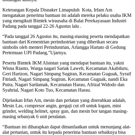
Keterangan Kepala Disnaker Limapuluh Kota, Irfam Am
mengatakan penerima bantuan ini adalah mereka pelaku usaha IKM
yang mengikuti Bimtek wirausaha di Balai Perekayasaan Industri
Padang pada tanggal 22-26 Agustus lalu .
“Pada tanggal 26 Agustus itu, masing-masing peserta mendapatkan
bantuan dari Kementrian perindustrian yang diberikan secara
simbolis oleh menteri Perindustrian, Arlangga Hartato di Gedung
Pertemuan UPI Padang,”Ujarnya.
Peserta Bimtek IKM Alsintan yang mendapat bantuan itu, yakni
Wisna Rianto, Warga nagari Sariak Laweh, Kecamatan Akabiluru,
Geri Harizon, Nagari Simpang Sugiran, Kecamatan Guguak, Syraif
Fitriadi, Nagari Simpang Sugiran, Kecamatan Guguak, nandi Eka
Putra, Nagari Sarilamak, Kecamatan Harau, Afrizal Widodo dan
Syahrial, Nagari Koto Tuo, Kecamatan Harau.
Dijelaskan Irfan Am, mesin dan perlatan yang diserahkan adalah,
Mesin Las, compresor angin, gergaji cut oft untuk logam, mini
grinder, welding helmet, spray gun, dan mesin bor tangan masing-
masing sebanyak 6 unit peralatan.
“Bantuan ini diharapkan dapat dimanfaatkan untuk menunjang alat-
alat pertanian, untuk itu kepada penerima bantuan sebaiknya bisa