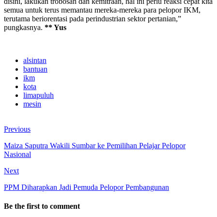
disini, lakukan trobosan dan kemitraan, hal ini perlu reaksi cepat kita
semua untuk terus memantau mereka-mereka para pelopor IKM,
terutama beriorentasi pada perindustrian sektor pertanian,”
pungkasnya.
** Yus
alsintan
bantuan
ikm
kota
limapuluh
mesin
Previous
Maiza Saputra Wakili Sumbar ke Pemilihan Pelajar Pelopor
Nasional
Next
PPM Diharapkan Jadi Pemuda Pelopor Pembangunan
Be the first to comment