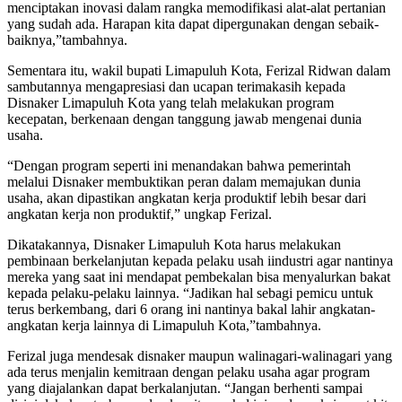
menciptakan inovasi dalam rangka memodifikasi alat-alat pertanian
yang sudah ada. Harapan kita dapat dipergunakan dengan sebaik-
baiknya,”tambahnya.
Sementara itu, wakil bupati Limapuluh Kota, Ferizal Ridwan dalam
sambutannya mengapresiasi dan ucapan terimakasih kepada
Disnaker Limapuluh Kota yang telah melakukan program
kecepatan, berkenaan dengan tanggung jawab mengenai dunia
usaha.
“Dengan program seperti ini menandakan bahwa pemerintah
melalui Disnaker membuktikan peran dalam memajukan dunia
usaha, akan dipastikan angkatan kerja produktif lebih besar dari
angkatan kerja non produktif,” ungkap Ferizal.
Dikatakannya, Disnaker Limapuluh Kota harus melakukan
pembinaan berkelanjutan kepada pelaku usah iindustri agar nantinya
mereka yang saat ini mendapat pembekalan bisa menyalurkan bakat
kepada pelaku-pelaku lainnya. “Jadikan hal sebagi pemicu untuk
terus berkembang, dari 6 orang ini nantinya bakal lahir angkatan-
angkatan kerja lainnya di Limapuluh Kota,”tambahnya.
Ferizal juga mendesak disnaker maupun walinagari-walinagari yang
ada terus menjalin kemitraan dengan pelaku usaha agar program
yang diajalankan dapat berkalanjutan. “Jangan berhenti sampai