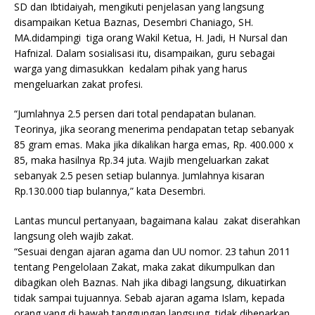
SD dan Ibtidaiyah, mengikuti penjelasan yang langsung
disampaikan Ketua Baznas, Desembri Chaniago, SH.
MA.didampingi tiga orang Wakil Ketua, H. Jadi, H Nursal dan
Hafnizal. Dalam sosialisasi itu, disampaikan, guru sebagai
warga yang dimasukkan kedalam pihak yang harus
mengeluarkan zakat profesi.
“Jumlahnya 2.5 persen dari total pendapatan bulanan.
Teorinya, jika seorang menerima pendapatan tetap sebanyak
85 gram emas. Maka jika dikalikan harga emas, Rp. 400.000 x
85, maka hasilnya Rp.34 juta. Wajib mengeluarkan zakat
sebanyak 2.5 pesen setiap bulannya. Jumlahnya kisaran
Rp.130.000 tiap bulannya,” kata Desembri.
Lantas muncul pertanyaan, bagaimana kalau zakat diserahkan
langsung oleh wajib zakat.
“Sesuai dengan ajaran agama dan UU nomor. 23 tahun 2011
tentang Pengelolaan Zakat, maka zakat dikumpulkan dan
dibagikan oleh Baznas. Nah jika dibagi langsung, dikuatirkan
tidak sampai tujuannya. Sebab ajaran agama Islam, kepada
orang yang di bawah tanggungan langsung, tidak dibenarkan