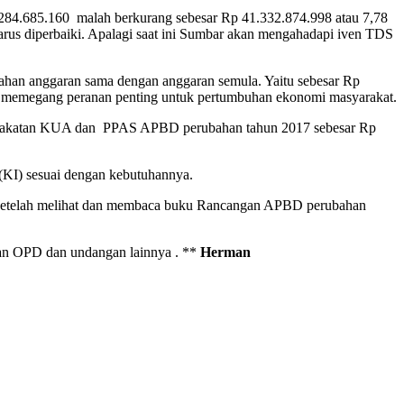
.284.685.160 malah berkurang sebesar Rp 41.332.874.998 atau 7,78
harus diperbaiki. Apalagi saat ini Sumbar akan mengahadapi iven TDS
ahan anggaran sama dengan anggaran semula. Yaitu sebesar Rp
ni memegang peranan penting untuk pertumbuhan ekonomi masyarakat.
kesepakatan KUA dan PPAS APBD perubahan tahun 2017 sebesar Rp
(KI) sesuai dengan kebutuhannya.
pi setelah melihat dan membaca buku Rancangan APBD perubahan
nan OPD dan undangan lainnya . **
Herman