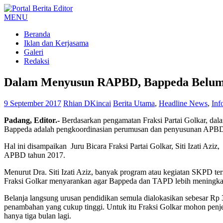
MENU
Beranda
Iklan dan Kerjasama
Galeri
Redaksi
Dalam Menyusun RAPBD, Bappeda Belum 
9 September 2017
Rhian DKincai
Berita Utama
,
Headline News
,
Inf
Padang, Editor.-
Berdasarkan pengamatan Fraksi Partai Golkar, da
Bappeda adalah pengkoordinasian perumusan dan penyusunan APB
Hal ini disampaikan Juru Bicara Fraksi Partai Golkar, Siti Izati A
APBD tahun 2017.
Menurut Dra. Siti Izati Aziz, banyak program atau kegiatan SKPD t
Fraksi Golkar menyarankan agar Bappeda dan TAPD lebih meningk
Belanja langsung urusan pendidikan semula dialokasikan sebesar Rp
penambahan yang cukup tinggi. Untuk itu Fraksi Golkar mohon penj
hanya tiga bulan lagi.