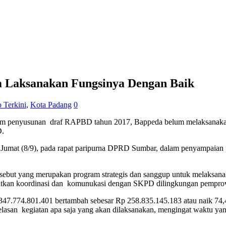
Laksanakan Fungsinya Dengan Baik
o Terkini
,
Kota Padang
0
lam penyusunan draf RAPBD tahun 2017, Bappeda belum melaksanakan 
D.
ziz, Jumat (8/9), pada rapat paripurna DPRD Sumbar, dalam penyampaia
ersebut yang merupakan program strategis dan sanggup untuk melaksan
atkan koordinasi dan komunukasi dengan SKPD dilingkungan pempr
 347.774.801.401 bertambah sebesar Rp 258.835.145.183 atau naik 74,
elasan kegiatan apa saja yang akan dilaksanakan, mengingat waktu ya