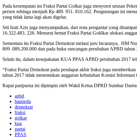
Pada kesempatan ini Fraksi Partai Golkar juga menyorot urusan Pek
persen sehinga menjadi Rp 489. 951. 810.162. Pengurangan ini menuru
yang tidak lama lagi akan digelar.
Siti Izati Azis juga menyampaikan, dari nota pengantar yang disa
16.322.483. 226. Menurut hemat Fraksi Partai Goklkar alokasi ang
Sementara itu Fraksi Partai Demokrat melaui juru bicaranya, HM 
809 .089.200.000 dan pada buku rancangan perubahan APBD tahun 2
Selain itu, dalam kesepakatan KUA PPAS APBD perubahan 2017 tela
“Fraksi Partai Demokrat pada pendapat akhir fraksi juga memberik
tahun 2017 tidak menemukan anggaran kebutuhan Komisi Informasi t
Rapat paripurna ini dipimpin oleh Wakil Ketua DPRD Sumbar Darmaw
apbd
bappeda
demokrat
fraksi
golkar
kua
partai
PPAS