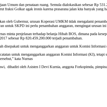
erjaan Umum dan penataan ruang. Semula dialokasikan sebesar Rp 531
t fraksi Golkar agak ironis karena prasarana jalan kita banyak yang 
mpaikan oleh Gubernur, urusan Koperasi UMKM tidak mengalami penamb
garan untuk SKPD ini perlu penambahan anggaran, mengingat urusan i
Nurnas minta penjelasan terhadap belanja Hibah BOS, dimana pada 
017 sebesar Rp 820.459.200.000 terjadi penambahan.
h disepakati untuk menganggarkan anggaran untuk Komisi Informasi 
an catatan untuk menganggarkan anggaran Komisi Informasi (KI), teta
ersebut,” kata Nurnas
i, dihadiri oleh Asisten I Devi Kurnia, anggota Forkopimda, pimpi