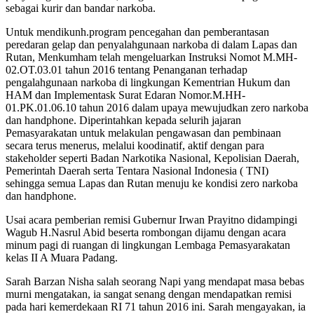
sebagai kurir dan bandar narkoba.
Untuk mendikunh.program pencegahan dan pemberantasan
peredaran gelap dan penyalahgunaan narkoba di dalam Lapas dan
Rutan, Menkumham telah mengeluarkan Instruksi Nomot M.MH-
02.OT.03.01 tahun 2016 tentang Penanganan terhadap
pengalahgunaan narkoba di lingkungan Kementrian Hukum dan
HAM dan Implementask Surat Edaran Nomor.M.HH-
01.PK.01.06.10 tahun 2016 dalam upaya mewujudkan zero narkoba
dan handphone. Diperintahkan kepada selurih jajaran
Pemasyarakatan untuk melakulan pengawasan dan pembinaan
secara terus menerus, melalui koodinatif, aktif dengan para
stakeholder seperti Badan Narkotika Nasional, Kepolisian Daerah,
Pemerintah Daerah serta Tentara Nasional Indonesia ( TNI)
sehingga semua Lapas dan Rutan menuju ke kondisi zero narkoba
dan handphone.
Usai acara pemberian remisi Gubernur Irwan Prayitno didampingi
Wagub H.Nasrul Abid beserta rombongan dijamu dengan acara
minum pagi di ruangan di lingkungan Lembaga Pemasyarakatan
kelas II A Muara Padang.
Sarah Barzan Nisha salah seorang Napi yang mendapat masa bebas
murni mengatakan, ia sangat senang dengan mendapatkan remisi
pada hari kemerdekaan RI 71 tahun 2016 ini. Sarah mengayakan, ia