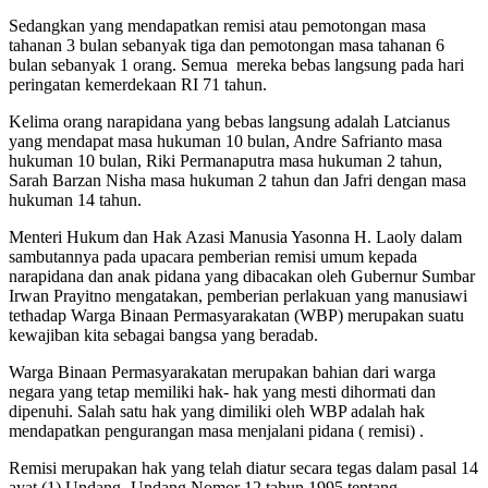
Sedangkan yang mendapatkan remisi atau pemotongan masa
tahanan 3 bulan sebanyak tiga dan pemotongan masa tahanan 6
bulan sebanyak 1 orang. Semua mereka bebas langsung pada hari
peringatan kemerdekaan RI 71 tahun.
Kelima orang narapidana yang bebas langsung adalah Latcianus
yang mendapat masa hukuman 10 bulan, Andre Safrianto masa
hukuman 10 bulan, Riki Permanaputra masa hukuman 2 tahun,
Sarah Barzan Nisha masa hukuman 2 tahun dan Jafri dengan masa
hukuman 14 tahun.
Menteri Hukum dan Hak Azasi Manusia Yasonna H. Laoly dalam
sambutannya pada upacara pemberian remisi umum kepada
narapidana dan anak pidana yang dibacakan oleh Gubernur Sumbar
Irwan Prayitno mengatakan, pemberian perlakuan yang manusiawi
tethadap Warga Binaan Permasyarakatan (WBP) merupakan suatu
kewajiban kita sebagai bangsa yang beradab.
Warga Binaan Permasyarakatan merupakan bahian dari warga
negara yang tetap memiliki hak- hak yang mesti dihormati dan
dipenuhi. Salah satu hak yang dimiliki oleh WBP adalah hak
mendapatkan pengurangan masa menjalani pidana ( remisi) .
Remisi merupakan hak yang telah diatur secara tegas dalam pasal 14
ayat (1) Undang- Undang Nomor 12 tahun 1995 tentang