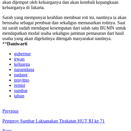
akan dijemput oleh keluarganya dan akan kembali kepangkuan
keluarganya di Jakarta.
Sarah yang mempunyai keahlian membuat roti ini, nantinya ia akan
berusaha sebagai pembuat dan sekaligus memasarkan rotinya. Saat
ini sarah sudah mendapat kesempatan dari salah satu BUMN untuk
mendapatkan modal usaha sekaligus jaminan pemasaran dari hasil
usaha yang akan digelutinya ditengah masyarakat nantinya.
**
Daniwarti
gubernur
irwan
keluarga
narapidana
padang
prayitno
remisi
sumbar
tahun
Previous
Pemprov Sumbar Laksanakan Tirakatan HUT RI ke 71
Next