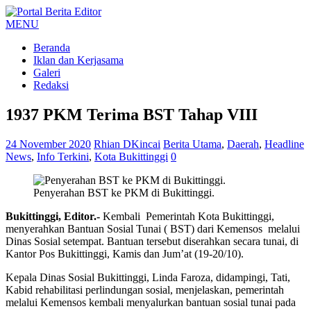
MENU
Beranda
Iklan dan Kerjasama
Galeri
Redaksi
1937 PKM Terima BST Tahap VIII
24 November 2020
Rhian DKincai
Berita Utama
,
Daerah
,
Headline
News
,
Info Terkini
,
Kota Bukittinggi
0
Penyerahan BST ke PKM di Bukittinggi.
Bukittinggi, Editor.-
Kembali Pemerintah Kota Bukittinggi,
menyerahkan Bantuan Sosial Tunai ( BST) dari Kemensos melalui
Dinas Sosial setempat. Bantuan tersebut diserahkan secara tunai, di
Kantor Pos Bukittinggi, Kamis dan Jum’at (19-20/10).
Kepala Dinas Sosial Bukittinggi, Linda Faroza, didampingi, Tati,
Kabid rehabilitasi perlindungan sosial, menjelaskan, pemerintah
melalui Kemensos kembali menyalurkan bantuan sosial tunai pada