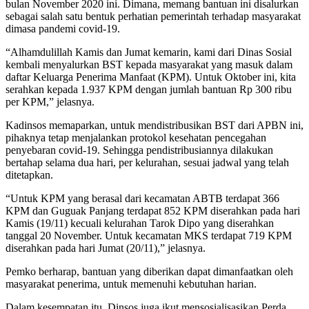
bulan November 2020 ini. Dimana, memang bantuan ini disalurkan
sebagai salah satu bentuk perhatian pemerintah terhadap masyarakat
dimasa pandemi covid-19.
“Alhamdulillah Kamis dan Jumat kemarin, kami dari Dinas Sosial
kembali menyalurkan BST kepada masyarakat yang masuk dalam
daftar Keluarga Penerima Manfaat (KPM). Untuk Oktober ini, kita
serahkan kepada 1.937 KPM dengan jumlah bantuan Rp 300 ribu
per KPM,” jelasnya.
Kadinsos memaparkan, untuk mendistribusikan BST dari APBN ini,
pihaknya tetap menjalankan protokol kesehatan pencegahan
penyebaran covid-19. Sehingga pendistribusiannya dilakukan
bertahap selama dua hari, per kelurahan, sesuai jadwal yang telah
ditetapkan.
“Untuk KPM yang berasal dari kecamatan ABTB terdapat 366
KPM dan Guguak Panjang terdapat 852 KPM diserahkan pada hari
Kamis (19/11) kecuali kelurahan Tarok Dipo yang diserahkan
tanggal 20 November. Untuk kecamatan MKS terdapat 719 KPM
diserahkan pada hari Jumat (20/11),” jelasnya.
Pemko berharap, bantuan yang diberikan dapat dimanfaatkan oleh
masyarakat penerima, untuk memenuhi kebutuhan harian.
Dalam kesempatan itu, Dinsos juga ikut mensosialisasikan Perda