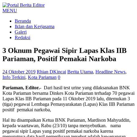
MENU
Beranda
Iklan dan Kerjasama
Galeri
Redaksi
3 Oknum Pegawai Sipir Lapas Klas IIB
Pariaman, Positif Pemakai Narkoba
24 Oktober 2019
Rhian DKincai
Berita Utama
,
Headline News
,
Info Terkini
,
Kota Pariaman
0
Pariaman, Editor.-
Dari hasil test urine yang dilaksanakan BNK
Kota Pariaman bersama Dinkes Kota Pariaman terhadap 70 pegawai
Lapas Klas IIB Pariaman pada 11 Oktober 2019 lalu, ditemukan 3
(tiga) pegawai Lembaga Pemasyarakatan (Lapas) Klas IIB Pariaman
positif pemakai narkoba,
Hal itu disampaikan Ketua BNK Pariaman, Mardison Mahyuddin,
kepada waartawan, Rabu (23/10) tanpa menyebutkan. nama
pegawai sipir Lapas yang positif pemakai narkoba karena
menurutnya data hasil pemeriksaan tersebut adalah kewenangan